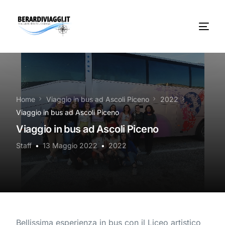
Chi Siamo
Noleggio
Home
Viaggio in bus ad Ascoli Piceno
2022
Viaggio in bus ad Ascoli Piceno
Autobus servizi
Viaggio in bus ad Ascoli Piceno
Vacanze Viaggi Frosinone
Staff
13 Maggio 2022
2022
Contatti
News
Bellissima esperienza in bus con il Liceo artistico