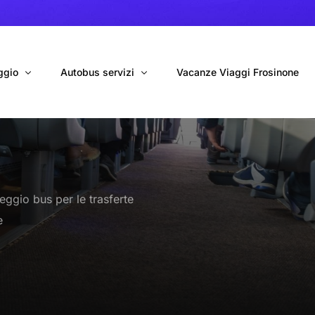
ggio
Autobus servizi
Vacanze Viaggi Frosinone
bus con conducente
Navetta Autobus da Fiumicino
ggio autobus Tour organizzati
Navetta Autobus da Ciampino
leggio bus per le trasferte
gio 9 Posti Online
Autobus per Tour privati
e
erimenti privati
Cinecittà World in BUS
Roma World in BUS
Autobus per il Mare (Frosinone – Terracina)