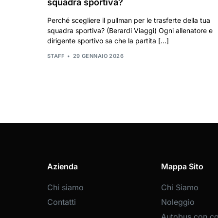
squadra sportiva?
Perché scegliere il pullman per le trasferte della tua
squadra sportiva? (Berardi Viaggi) Ogni allenatore e
dirigente sportivo sa che la partita […]
STAFF
29 GENNAIO 2026
Azienda
Mappa Sito
Chi siamo
Chi Siamo
Contatti
Noleggio
Autobus con c