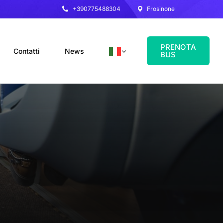
+390775488304
Frosinone
PRENOTA
Contatti
News
BUS