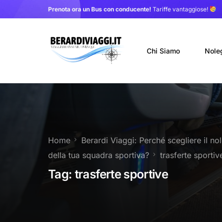
Prenota ora un Bus con conducente!
Tariffe vantaggiose!
Chi Siamo
Nole
Auto
Nole
Home
Berardi Viaggi: Perché scegliere il no
Noleg
della tua squadra sportiva?
trasferte sportiv
Trasf
Tag:
trasferte sportive