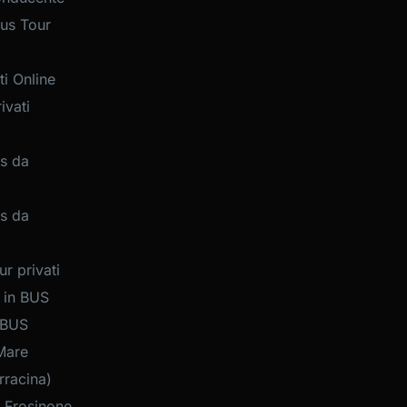
us Tour
i Online
ivati
s da
s da
r privati
 in BUS
 BUS
Mare
rracina)
 Frosinone