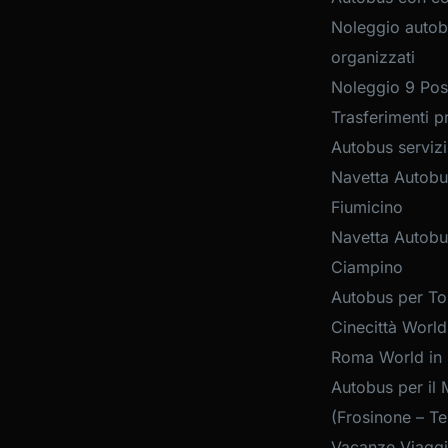
Noleggio autob
organizzati
Noleggio 9 Post
Trasferimenti pr
Autobus servizi
Navetta Autobu
Fiumicino
Navetta Autobu
Ciampino
Autobus per Tou
Cinecittà World
Roma World in
Autobus per il 
(Frosinone – Te
Vacanze Viaggi