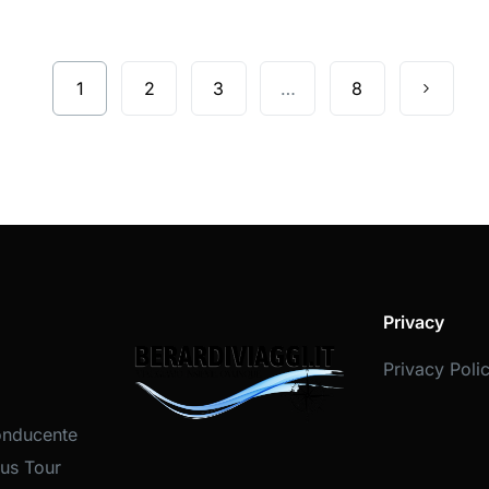
1
2
3
…
8
Privacy
Privacy Poli
onducente
us Tour