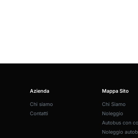
Azienda
Mappa Sito
Chi siamo
Chi Siamo
Contatti
Noleggio
Autobus con c
Noleggio autob