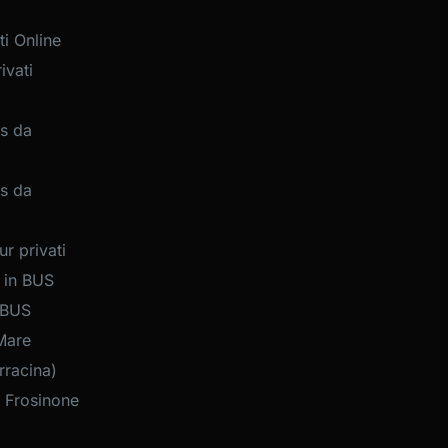
i Online
ivati
s da
s da
r privati
 in BUS
 BUS
Mare
rracina)
 Frosinone