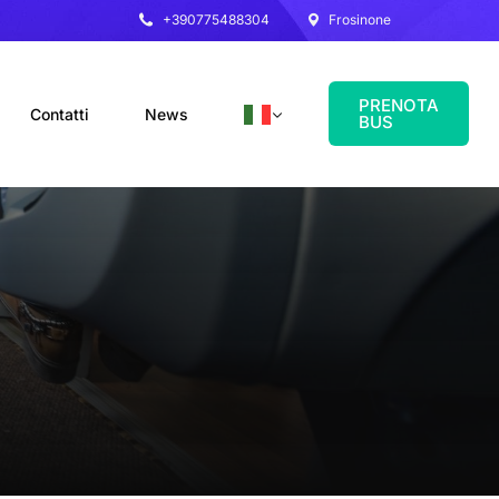
+390775488304
Frosinone
PRENOTA
Contatti
News
BUS