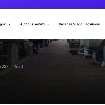
ggio
Autobus servizi
Vacanze Viaggi Frosinone
bus con conducente
Navetta Autobus da Fiumicino
ggio autobus Tour organizzati
Navetta Autobus da Ciampino
/2027)
Staff
gio 9 Posti Online
Autobus per Tour privati
erimenti privati
Cinecittà World in BUS
Roma World in BUS
Autobus per il Mare (Frosinone – Terracina)