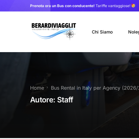
Prenota ora un Bus con conducente!
Tariffe vantaggiose!
Chi Siamo
Nole
Auto
Nole
Home
Bus Rental in Italy per Agency (2026
Noleg
Autore:
Staff
Trasf