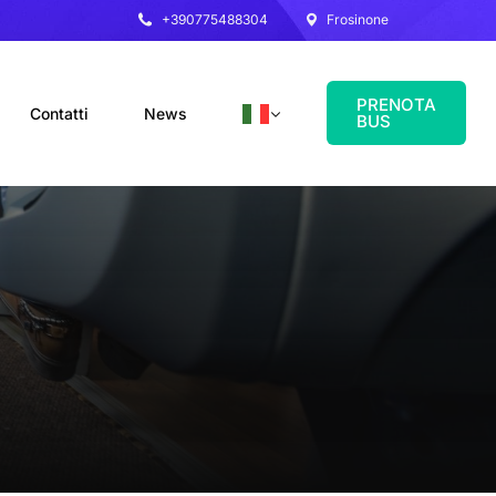
+390775488304
Frosinone
PRENOTA
Contatti
News
BUS