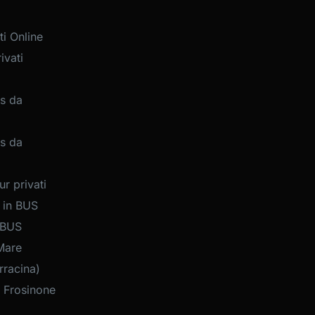
i Online
ivati
s da
s da
r privati
 in BUS
 BUS
Mare
rracina)
 Frosinone