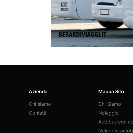
Azienda
Mappa Sito
Chi siamo
Chi Siamo
Contatti
Noleggio
Autobus con c
Noleggio autob