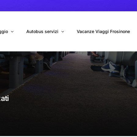
ggio
Autobus servizi
Vacanze Viaggi Frosinone
bus con conducente
Navetta Autobus da Fiumicino
ggio autobus Tour organizzati
Navetta Autobus da Ciampino
gio 9 Posti Online
Autobus per Tour privati
ati
erimenti privati
Cinecittà World in BUS
Roma World in BUS
Autobus per il Mare (Frosinone – Terracina)