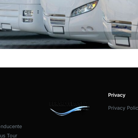
Privacy
Privacy Poli
onducente
us Tour