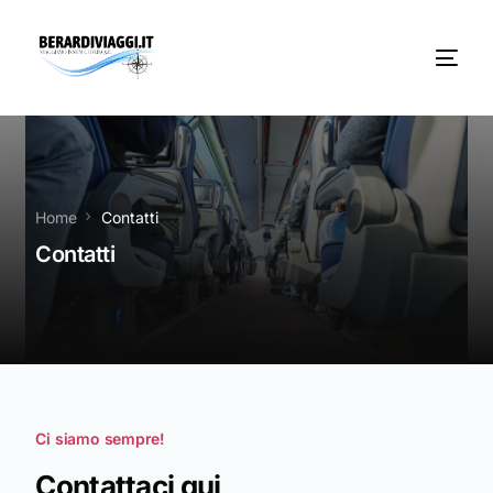
Chi Siamo
Noleggio
Home
Contatti
Contatti
Autobus servizi
Vacanze Viaggi Frosinone
Contatti
News
Ci siamo sempre!
Contattaci qui