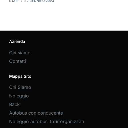
STAFF
22 GENNAIO 2023
Azienda
Chi siamo
Contatti
Mappa Sito
Chi Siamo
Noleggio
Back
Autobus con conducente
Noleggio autobus Tour organizzati