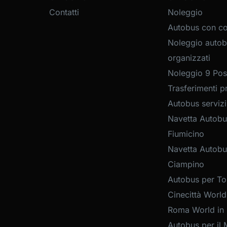
Contatti
Noleggio
Autobus con c
Noleggio autob
organizzati
Noleggio 9 Post
Trasferimenti pr
Autobus servizi
Navetta Autobu
Fiumicino
Navetta Autobu
Ciampino
Autobus per Tou
Cinecittà World
Roma World in
Autobus per il 