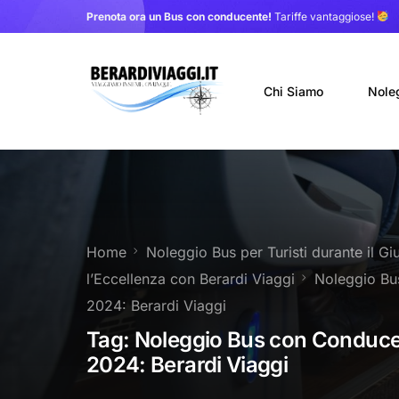
Prenota ora un Bus con conducente!
Tariffe vantaggiose!
Chi Siamo
Nole
Auto
Nole
Home
Noleggio Bus per Turisti durante il G
Noleg
l’Eccellenza con Berardi Viaggi
Noleggio Bu
Trasf
2024: Berardi Viaggi
Tag:
Noleggio Bus con Conduce
2024: Berardi Viaggi