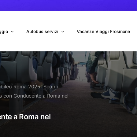
ggio
Autobus servizi
Vacanze Viaggi Frosinone
bus con conducente
Navetta Autobus da Fiumicino
ggio autobus Tour organizzati
Navetta Autobus da Ciampino
iubileo Roma 2025: Scopri
gio 9 Posti Online
Autobus per Tour privati
s con Conducente a Roma nel
erimenti privati
Cinecittà World in BUS
Roma World in BUS
nte a Roma nel
Autobus per il Mare (Frosinone – Terracina)