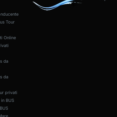
onducente
us Tour
i Online
ivati
s da
s da
r privati
 in BUS
 BUS
Mare