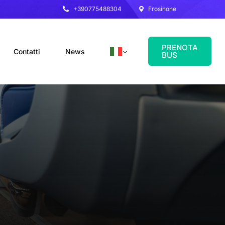
+390775488304
Frosinone
PRENOTA
Contatti
News
BUS