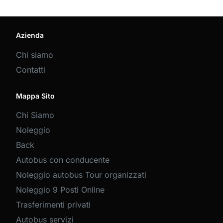
Azienda
Chi siamo
Contatti
Mappa Sito
Chi Siamo
Noleggio
Back
Autobus con conducente
Noleggio autobus Tour organizzati
Noleggio 9 Posti Online
Trasferimenti privati
Autobus servizi