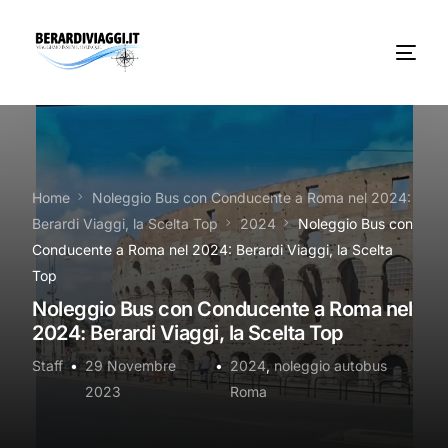
Chi Siamo
Noleggio
Home
Noleggio Bus con Conducente a Roma nel 2024:
Berardi Viaggi, la Scelta Top
2024
Noleggio Bus con
Autobus servizi
Conducente a Roma nel 2024: Berardi Viaggi, la Scelta
Top
Vacanze Viaggi Frosinone
Noleggio Bus con Conducente a Roma nel
2024: Berardi Viaggi, la Scelta Top
Contatti
Staff
29 Novembre
2024
,
noleggio autobus
News
2023
Roma