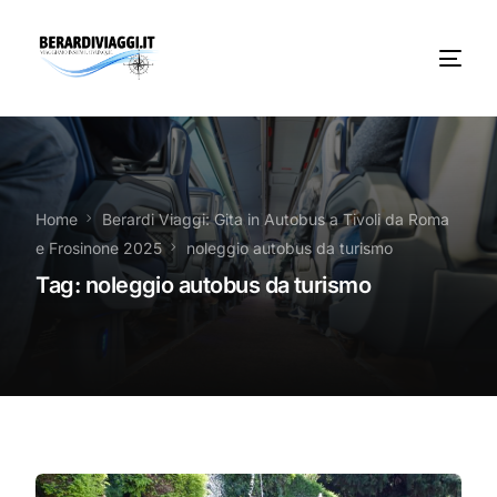
Chi Siamo
Noleggio
Home
Berardi Viaggi: Gita in Autobus a Tivoli da Roma
e Frosinone 2025
noleggio autobus da turismo
Autobus servizi
Tag:
noleggio autobus da turismo
Vacanze Viaggi Frosinone
Contatti
News