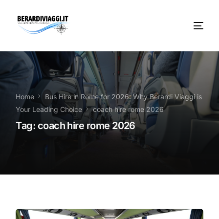
Chi Siamo
Noleggio
Home
Bus Hire in Rome for 2026: Why Berardi Viaggi is
Your Leading Choice
coach hire rome 2026
Autobus servizi
Tag:
coach hire rome 2026
Vacanze Viaggi Frosinone
Contatti
News