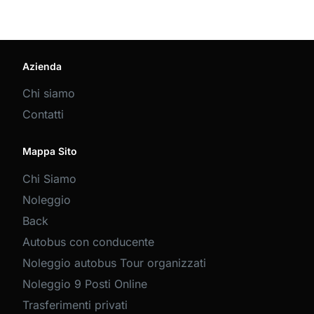
Azienda
Chi siamo
Contatti
Mappa Sito
Chi Siamo
Noleggio
Back
Autobus con conducente
Noleggio autobus Tour organizzati
Noleggio 9 Posti Online
Trasferimenti privati