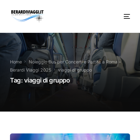
Chi Siamo
Noleggio
Home
Noleggio Bus per Concerti e Partite a Roma –
Berardi Viaggi 2025
viaggi di gruppo
Autobus servizi
Tag:
viaggi di gruppo
Vacanze Viaggi Frosinone
Contatti
News