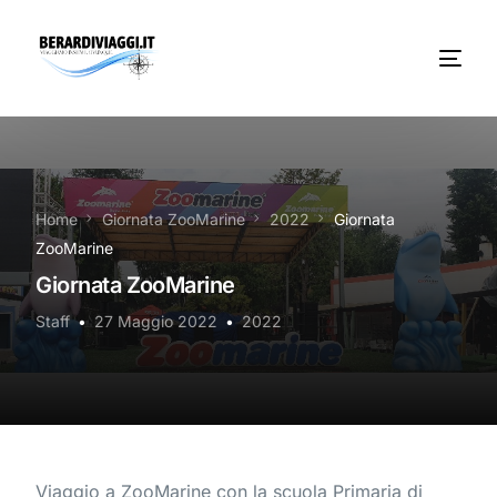
Chi Siamo
Noleggio
Home
Giornata ZooMarine
2022
Giornata
ZooMarine
Autobus servizi
Giornata ZooMarine
Vacanze Viaggi Frosinone
Staff
27 Maggio 2022
2022
Contatti
News
Viaggio a ZooMarine con la scuola Primaria di