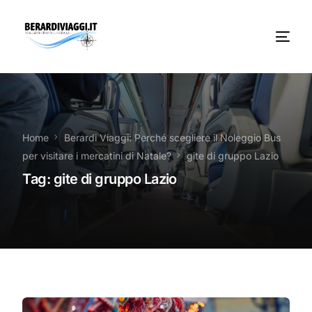
Chi Siamo
Noleggio
Home
Berardi Viaggi: Perché scegliere il Noleggio Bus
per visitare i mercatini di Natale?
gite di gruppo Lazio
Autobus servizi
Tag:
gite di gruppo Lazio
Vacanze Viaggi Frosinone
Contatti
News