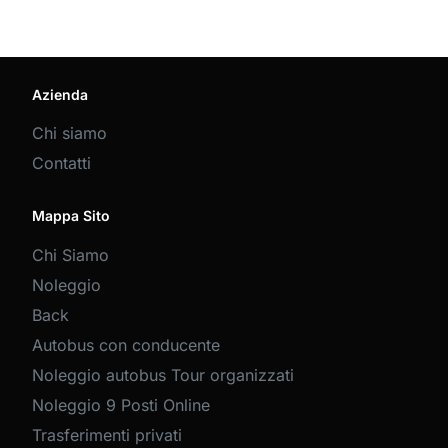
Azienda
Chi siamo
Contatti
Mappa Sito
Chi Siamo
Noleggio
Back
Autobus con conducente
Noleggio autobus Tour organizzati
Noleggio 9 Posti Online
Trasferimenti privati