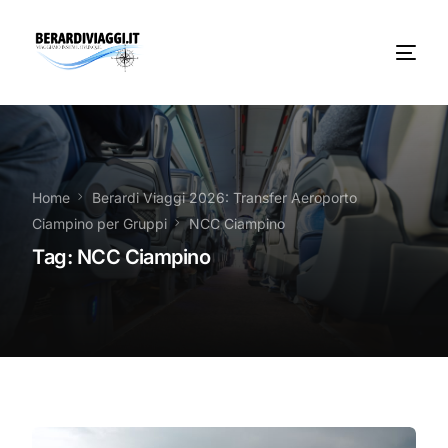
Chi Siamo
Noleggio
Home
Berardi Viaggi 2026: Transfer Aeroporto
Ciampino per Gruppi
NCC Ciampino
Autobus servizi
Tag:
NCC Ciampino
Vacanze Viaggi Frosinone
Contatti
News