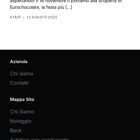
aspettando! Il 16 novembre ti portiamo alla scoperta di
Eurochocolate, la festa più […]
STAFF
13 AGOSTO 2025
Azienda
Chi siamo
Contatti
Mappa Sito
Chi Siamo
Noleggio
Back
Autobus con conducente