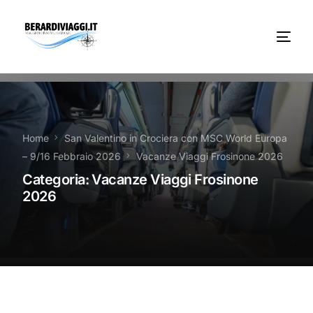
Chi Siamo
Noleggio
Home
San Valentino in Crociera con MSC World Europa
– 9/16 Febbraio 2026
Vacanze Viaggi Frosinone 2026
Autobus servizi
Categoria:
Vacanze Viaggi Frosinone
2026
Vacanze Viaggi Frosinone
Contatti
News