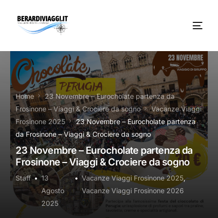
Chi Siamo
Noleggio
Home
23 Novembre – Eurocholate partenza da
Frosinone – Viaggi & Crociere da sogno
Vacanze Viaggi
Autobus servizi
Frosinone 2025
23 Novembre – Eurocholate partenza
da Frosinone – Viaggi & Crociere da sogno
Vacanze Viaggi Frosinone
23 Novembre – Eurocholate partenza da
Frosinone – Viaggi & Crociere da sogno
Contatti
Staff
13
Vacanze Viaggi Frosinone 2025
,
News
Agosto
Vacanze Viaggi Frosinone 2026
2025