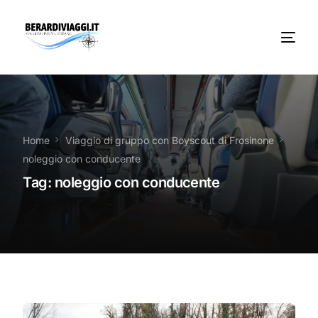
Chi Siamo
Noleggio
Home
Viaggio di gruppo con Boyscout di Frosinone
noleggio con conducente
Autobus servizi
Tag:
noleggio con conducente
Vacanze Viaggi Frosinone
Contatti
News