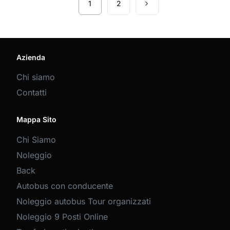
1
2
Azienda
Chi siamo
Contatti
Mappa Sito
Chi Siamo
Noleggio
Back
Autobus con conducente
Noleggio autobus Tour organizzati
Noleggio 9 Posti Online