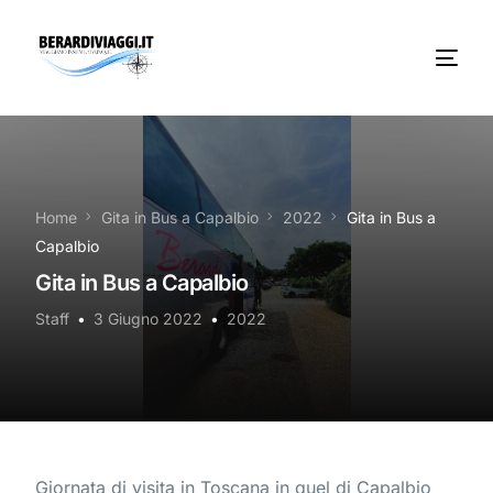
Chi Siamo
Noleggio
Home
Gita in Bus a Capalbio
2022
Gita in Bus a
Capalbio
Autobus servizi
Gita in Bus a Capalbio
Vacanze Viaggi Frosinone
Staff
3 Giugno 2022
2022
Contatti
News
Giornata di visita in Toscana in quel di Capalbio