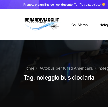
Prenota ora un Bus con conducente!
Tariffe vantaggiose!
Chi Siamo
Nole
Auto
Nole
Home
Autobus per turisti Americani.
noleg
Noleg
Tag:
noleggio bus ciociaria
Trasf