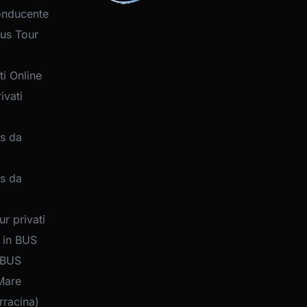
onducente
us Tour
i Online
ivati
s da
s da
r privati
 in BUS
 BUS
Mare
rracina)