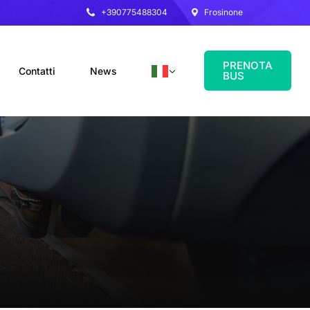
+390775488304
Frosinone
PRENOTA
Contatti
News
BUS