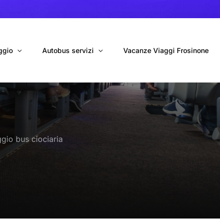
ggio
Autobus servizi
Vacanze Viaggi Frosinone
bus con conducente
Navetta Autobus da Fiumicino
ggio autobus Tour organizzati
Navetta Autobus da Ciampino
gio bus ciociaria
gio 9 Posti Online
Autobus per Tour privati
erimenti privati
Cinecittà World in BUS
Roma World in BUS
Autobus per il Mare (Frosinone – Terracina)