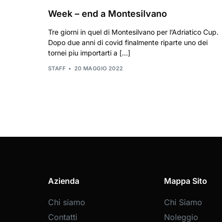
Week – end a Montesilvano
Tre giorni in quel di Montesilvano per l’Adriatico Cup.
Dopo due anni di covid finalmente riparte uno dei
tornei piu importarti a […]
STAFF
20 MAGGIO 2022
Azienda
Mappa Sito
Chi siamo
Chi Siamo
Contatti
Noleggio