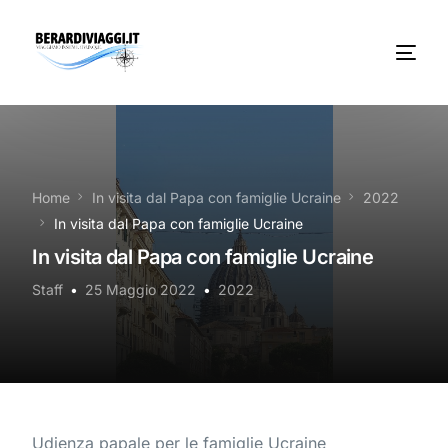
Chi Siamo
Noleggio
Home
In visita dal Papa con famiglie Ucraine
2022
In visita dal Papa con famiglie Ucraine
Autobus servizi
In visita dal Papa con famiglie Ucraine
Vacanze Viaggi Frosinone
Staff
25 Maggio 2022
2022
Contatti
News
Udienza papale per le famiglie Ucraine