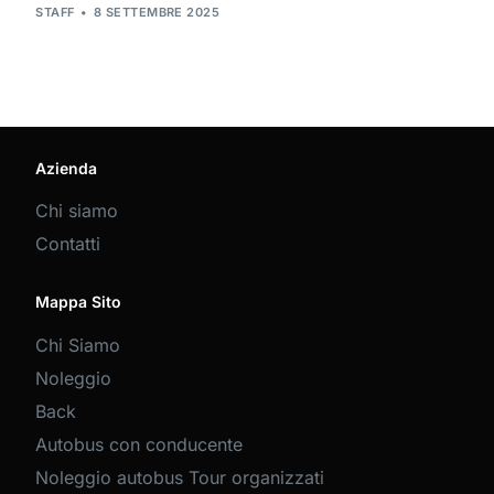
STAFF
8 SETTEMBRE 2025
Azienda
Chi siamo
Contatti
Mappa Sito
Chi Siamo
Noleggio
Back
Autobus con conducente
Noleggio autobus Tour organizzati