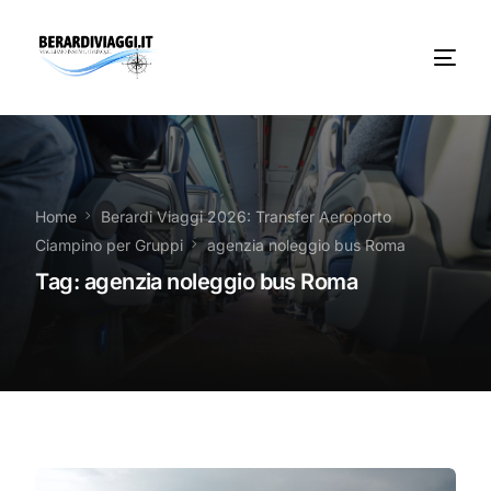
Chi Siamo
Noleggio
Home
Berardi Viaggi 2026: Transfer Aeroporto
Ciampino per Gruppi
agenzia noleggio bus Roma
Autobus servizi
Tag:
agenzia noleggio bus Roma
Vacanze Viaggi Frosinone
Contatti
News