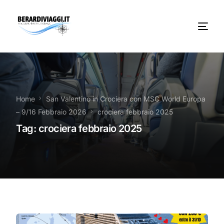
Chi Siamo
Noleggio
Home
San Valentino in Crociera con MSC World Europa
– 9/16 Febbraio 2026
crociera febbraio 2025
Autobus servizi
Tag:
crociera febbraio 2025
Vacanze Viaggi Frosinone
Contatti
News