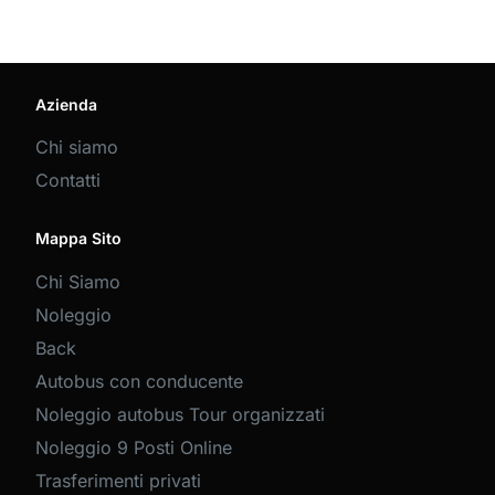
Azienda
Chi siamo
Contatti
Mappa Sito
Chi Siamo
Noleggio
Back
Autobus con conducente
Noleggio autobus Tour organizzati
Noleggio 9 Posti Online
Trasferimenti privati