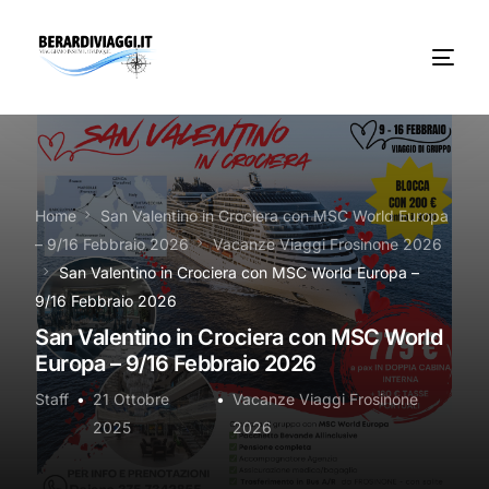
Chi Siamo
Noleggio
Home
San Valentino in Crociera con MSC World Europa
– 9/16 Febbraio 2026
Vacanze Viaggi Frosinone 2026
Autobus servizi
San Valentino in Crociera con MSC World Europa –
9/16 Febbraio 2026
Vacanze Viaggi Frosinone
San Valentino in Crociera con MSC World
Europa – 9/16 Febbraio 2026
Contatti
Staff
21 Ottobre
Vacanze Viaggi Frosinone
News
2025
2026