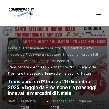
Chi Siamo
Noleggio
Home
Transiberiana d’Abruzzo 26 dicembre 2025:
viaggio da Frosinone tra paesaggi innevati e mercatini di
Autobus servizi
Natale
Vacanze Viaggi Frosinone 2025
Transiberiana d’Abruzzo 26 dicembre 2025: viaggio da
Vacanze Viaggi Frosinone
Frosinone tra paesaggi innevati e mercatini di Natale
Transiberiana d’Abruzzo 26 dicembre
Contatti
2025: viaggio da Frosinone tra paesaggi
innevati e mercatini di Natale
News
Staff
1 Ottobre
Vacanze Viaggi Frosinone
2025
2025