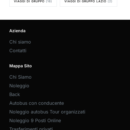
VIAGGI DI GRUPPO
(16)
VIAGGI DI GRUPPO LAZIO
(2)
Azienda
Chi siamo
Contatti
Mappa Sito
Chi Siamo
Noleggio
Back
Autobus con conducente
Noleggio autobus Tour organizzati
Noleggio 9 Posti Online
Trasferimenti privati