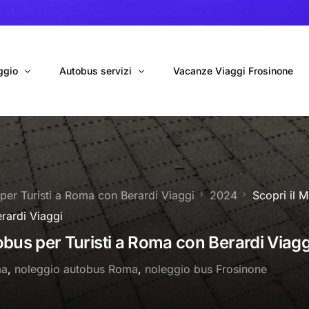
ggio
Autobus servizi
Vacanze Viaggi Frosinone
bus con conducente
Navetta Autobus da Fiumicino
ggio autobus Tour organizzati
Navetta Autobus da Ciampino
 per Turisti a Roma con Berardi Viaggi
2024
Scopri il M
gio 9 Posti Online
Autobus per Tour privati
rardi Viaggi
erimenti privati
Cinecittà World in BUS
tobus per Turisti a Roma con Berardi Viagg
Roma World in BUS
ma
,
noleggio autobus Roma
,
noleggio bus Frosinone
Autobus per il Mare (Frosinone – Terracina)