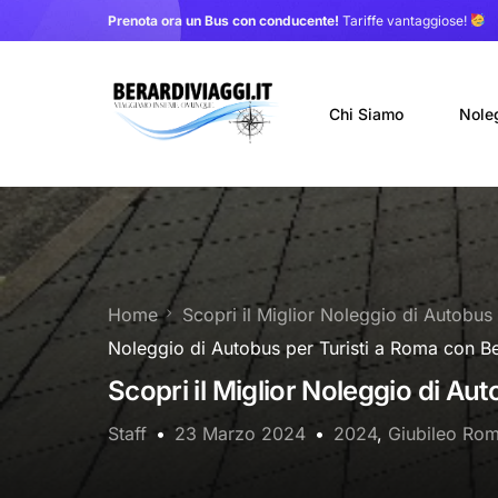
Prenota ora un Bus con conducente!
Tariffe vantaggiose!
Chi Siamo
Nole
Auto
Nole
Home
Scopri il Miglior Noleggio di Autobus
Noleg
Noleggio di Autobus per Turisti a Roma con Be
Trasf
Scopri il Miglior Noleggio di Au
Staff
23 Marzo 2024
2024
,
Giubileo Ro