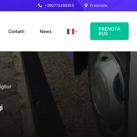
+390775488304
Frosinone
PRENOTA
Contatti
News
BUS
iglior
i