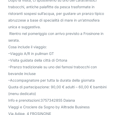
Dopo la visita, ci sposteremo su uno dei caratteristici
trabocchi, antiche palafitte da pesca trasformate in
ristoranti sospesi sull’acqua, per gustare un pranzo tipico
abruzzese a base di specialità di mare in un’atmosfera
unica e suggestiva.
Rientro nel pomeriggio con arrivo previsto a Frosinone in
serata.
Cosa include il viaggio:
–
Viaggio A/R in pullman GT
–
Visita guidata della città di Ortona
–
Pranzo tradizionale su uno dei famosi trabocchi con
bevande incluse
–
Accompagnatore per tutta la durata della giornata
Quota di partecipazione: 90,00 € adulti – 60,00 € bambini
(menu dedicato)
Info e prenotazioni:3757342855 Daiana
Viaggi e Crociere da Sogno by Alltrade Business
Via Adige, 4 FROSINONE