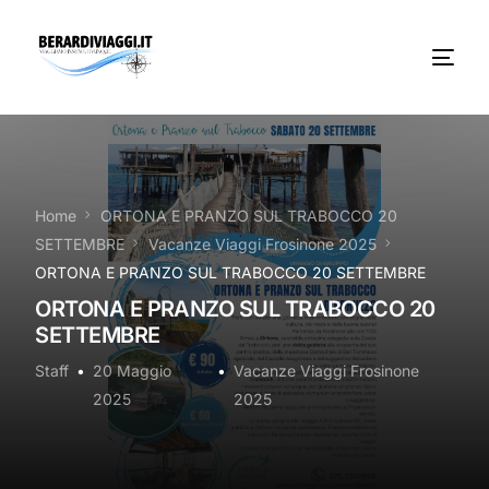
Chi Siamo
Noleggio
Home
ORTONA E PRANZO SUL TRABOCCO 20
SETTEMBRE
Vacanze Viaggi Frosinone 2025
Autobus servizi
ORTONA E PRANZO SUL TRABOCCO 20 SETTEMBRE
ORTONA E PRANZO SUL TRABOCCO 20
Vacanze Viaggi Frosinone
SETTEMBRE
Contatti
Staff
20 Maggio
Vacanze Viaggi Frosinone
2025
2025
News