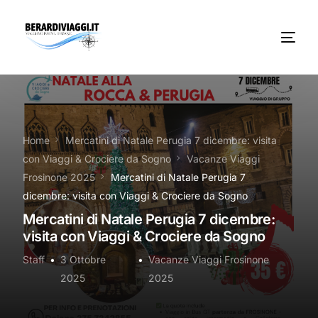
Chi Siamo
Noleggio
Home
Mercatini di Natale Perugia 7 dicembre: visita
con Viaggi & Crociere da Sogno
Vacanze Viaggi
Autobus servizi
Frosinone 2025
Mercatini di Natale Perugia 7
dicembre: visita con Viaggi & Crociere da Sogno
Vacanze Viaggi Frosinone
Mercatini di Natale Perugia 7 dicembre:
visita con Viaggi & Crociere da Sogno
Contatti
Staff
3 Ottobre
Vacanze Viaggi Frosinone
News
2025
2025