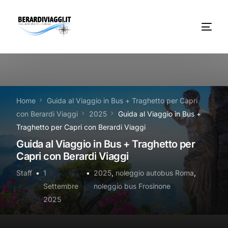
Chi Siamo
Noleggio
Home
Guida al Viaggio in Bus + Traghetto per Capri
con Berardi Viaggi
2025
Guida al Viaggio in Bus +
Autobus servizi
Traghetto per Capri con Berardi Viaggi
Guida al Viaggio in Bus + Traghetto per
Vacanze Viaggi Frosinone
Capri con Berardi Viaggi
Contatti
Staff
1
2025
,
noleggio autobus Roma
,
Settembre
noleggio bus Frosinone
News
2025