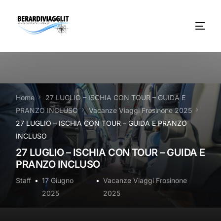
Chi Siamo
Noleggio
Home
27 LUGLIO – ISCHIA CON TOUR – GUIDA E
PRANZO INCLUSO
Vacanze Viaggi Frosinone 2025
Autobus servizi
27 LUGLIO – ISCHIA CON TOUR – GUIDA E PRANZO
INCLUSO
Vacanze Viaggi Frosinone
27 LUGLIO – ISCHIA CON TOUR – GUIDA E
PRANZO INCLUSO
Contatti
Staff
17 Giugno
Vacanze Viaggi Frosinone
News
2025
2025