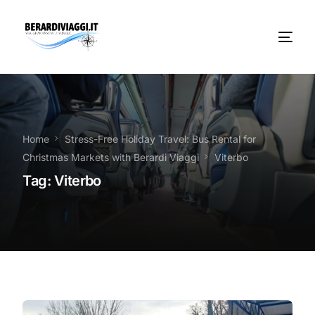
Chi Siamo
Noleggio
Home
Stress-Free Holiday Travel: Bus Rental for
Christmas Markets with Berardi Viaggi
Viterbo
Autobus servizi
Tag:
Viterbo
Vacanze Viaggi Frosinone
Contatti
News