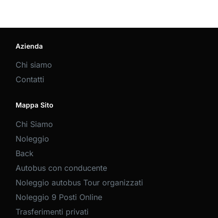
Azienda
Chi siamo
Contatti
Mappa Sito
Chi Siamo
Noleggio
Back
Autobus con conducente
Noleggio autobus Tour organizzati
Noleggio 9 Posti Online
Trasferimenti privati