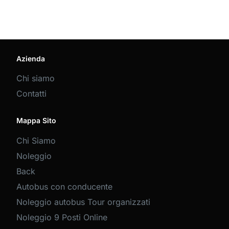
Azienda
Chi siamo
Contatti
Mappa Sito
Chi Siamo
Noleggio
Back
Autobus con conducente
Noleggio autobus Tour organizzati
Noleggio 9 Posti Online