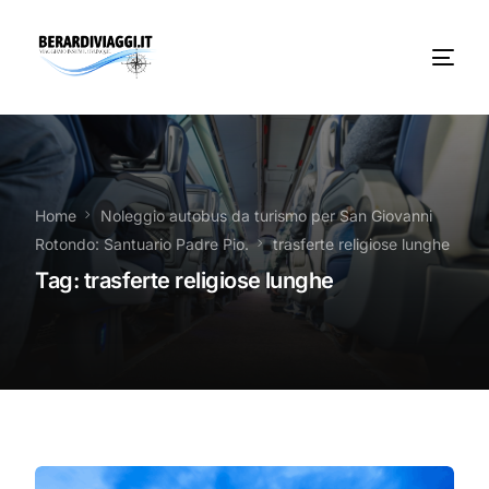
Chi Siamo
Noleggio
Home
Noleggio autobus da turismo per San Giovanni
Rotondo: Santuario Padre Pio.
trasferte religiose lunghe
Autobus servizi
Tag:
trasferte religiose lunghe
Vacanze Viaggi Frosinone
Contatti
News