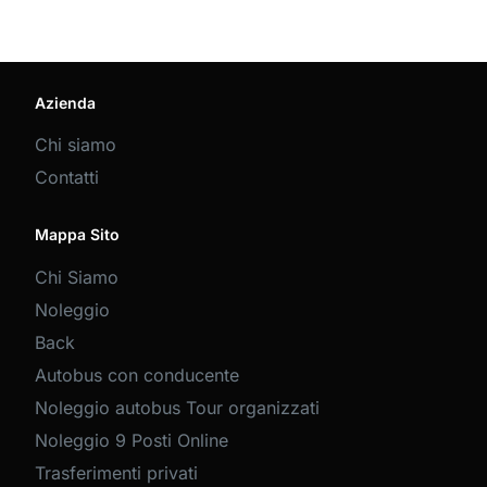
Azienda
Chi siamo
Contatti
Mappa Sito
Chi Siamo
Noleggio
Back
Autobus con conducente
Noleggio autobus Tour organizzati
Noleggio 9 Posti Online
Trasferimenti privati