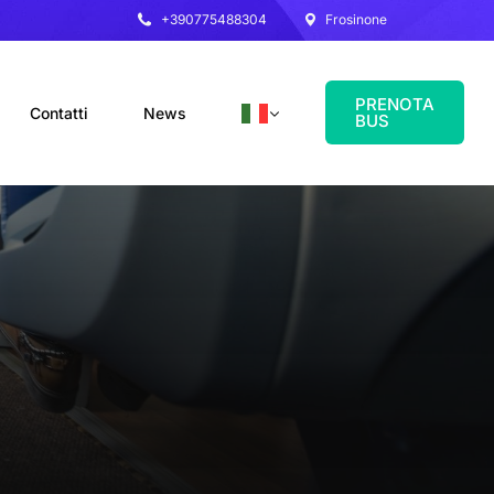
+390775488304
Frosinone
PRENOTA
Contatti
News
BUS