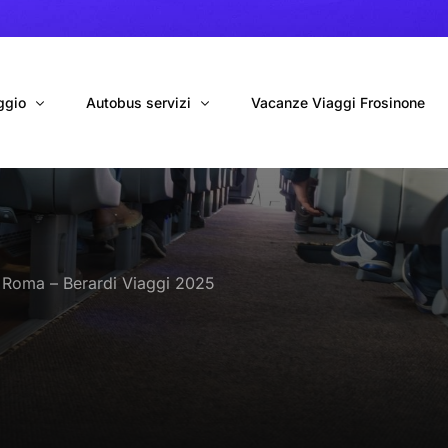
ggio
Autobus servizi
Vacanze Viaggi Frosinone
bus con conducente
Navetta Autobus da Fiumicino
ggio autobus Tour organizzati
Navetta Autobus da Ciampino
a Roma – Berardi Viaggi 2025
gio 9 Posti Online
Autobus per Tour privati
erimenti privati
Cinecittà World in BUS
Roma World in BUS
Autobus per il Mare (Frosinone – Terracina)