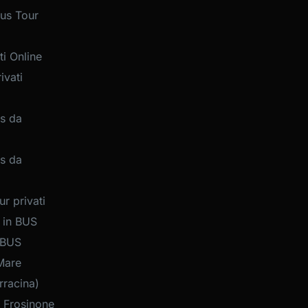
us Tour
i Online
ivati
s da
s da
r privati
 in BUS
 BUS
Mare
rracina)
 Frosinone