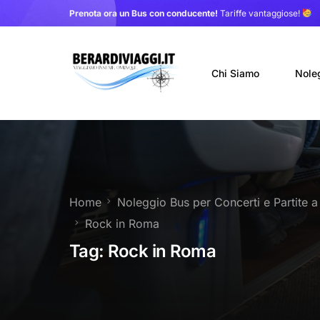
Prenota ora un Bus con conducente!
Tariffe vantaggiose!
Chi Siamo
Nole
Auto
Nole
Home
Noleggio Bus per Concerti e Partite 
Noleg
Rock in Roma
Trasf
Tag:
Rock in Roma