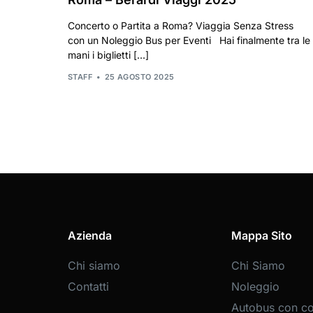
Concerto o Partita a Roma? Viaggia Senza Stress
con un Noleggio Bus per Eventi Hai finalmente tra le
mani i biglietti […]
STAFF
25 AGOSTO 2025
Azienda
Mappa Sito
Chi siamo
Chi Siamo
Contatti
Noleggio
Autobus con c