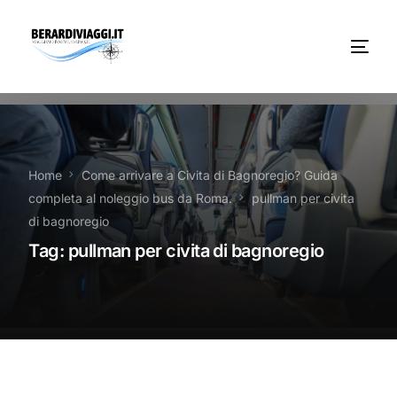
Chi Siamo
Noleggio
Home
Come arrivare a Civita di Bagnoregio? Guida
completa al noleggio bus da Roma.
pullman per civita
Autobus servizi
di bagnoregio
Tag:
pullman per civita di bagnoregio
Vacanze Viaggi Frosinone
Contatti
News