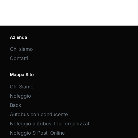
Azienda
Chi siamo
Contatti
Mappa Sito
Chi Siamo
Noleggio
Back
Autobus con conducente
Noleggio autobus Tour organizzati
Noleggio 9 Posti Online