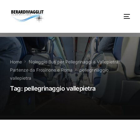
Chi Siamo
Noleggio
Home
Noleggio Bus per Pellegrinaggi a Vallepietra:
Partenze da Frosinone e Roma
pellegrinaggio
Autobus servizi
vallepietra
Tag:
pellegrinaggio vallepietra
Vacanze Viaggi Frosinone
Contatti
News