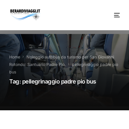
Chi Siamo
Noleggio
Home
Noleggio autobus da turismo per San Giovanni
Rotondo: Santuario Padre Pio.
pellegrinaggio padre pio
Autobus servizi
bus
Tag:
pellegrinaggio padre pio bus
Vacanze Viaggi Frosinone
Contatti
News