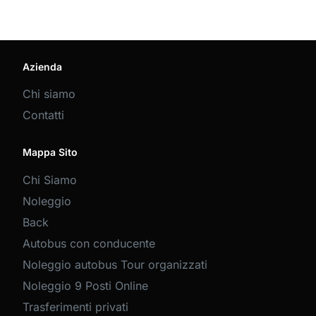
Azienda
Chi siamo
Contatti
Mappa Sito
Chi Siamo
Noleggio
Back
Autobus con conducente
Noleggio autobus Tour organizzati
Noleggio 9 Posti Online
Trasferimenti privati