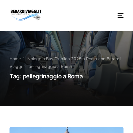
Chi Siamo
Noleggio
Home
Noleggio Bus Giubileo 2025 a Roma con Berardi
Viaggi
pellegrinaggio a Roma
Autobus servizi
Tag:
pellegrinaggio a Roma
Vacanze Viaggi Frosinone
Contatti
News