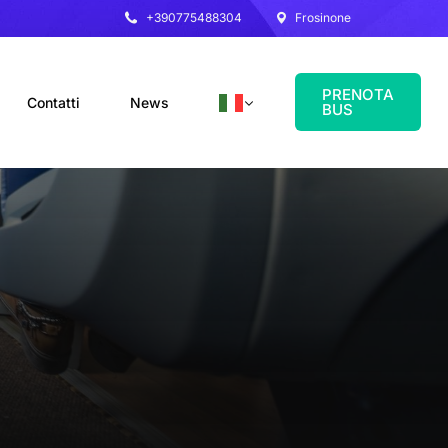
+390775488304
Frosinone
PRENOTA
Contatti
News
BUS