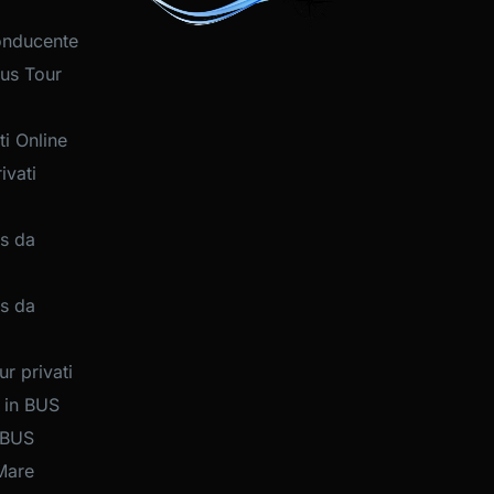
onducente
us Tour
i Online
ivati
s da
s da
r privati
 in BUS
 BUS
Mare