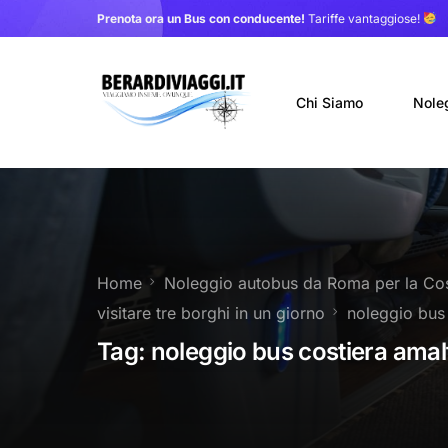
Prenota ora un Bus con conducente!
Tariffe vantaggiose!
Chi Siamo
Nole
Auto
Nole
Home
Noleggio autobus da Roma per la Cos
Noleg
visitare tre borghi in un giorno
noleggio bus 
Trasf
Tag:
noleggio bus costiera amal