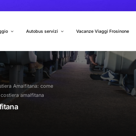
ggio
Autobus servizi
Vacanze Viaggi Frosinone
bus con conducente
Navetta Autobus da Fiumicino
ggio autobus Tour organizzati
Navetta Autobus da Ciampino
tiera Amalfitana: come
gio 9 Posti Online
Autobus per Tour privati
costiera amalfitana
erimenti privati
Cinecittà World in BUS
fitana
Roma World in BUS
Autobus per il Mare (Frosinone – Terracina)