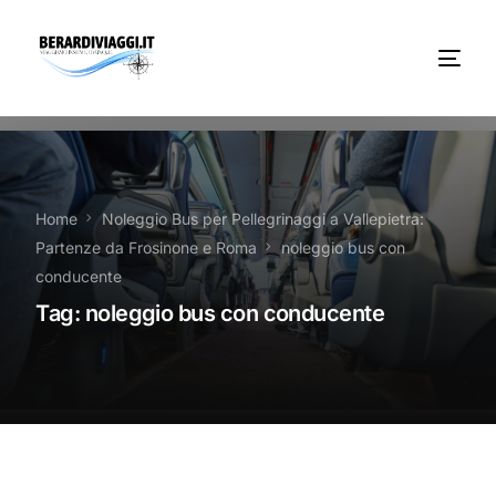
Chi Siamo
Noleggio
Home
Noleggio Bus per Pellegrinaggi a Vallepietra:
Partenze da Frosinone e Roma
noleggio bus con
Autobus servizi
conducente
Tag:
noleggio bus con conducente
Vacanze Viaggi Frosinone
Contatti
News