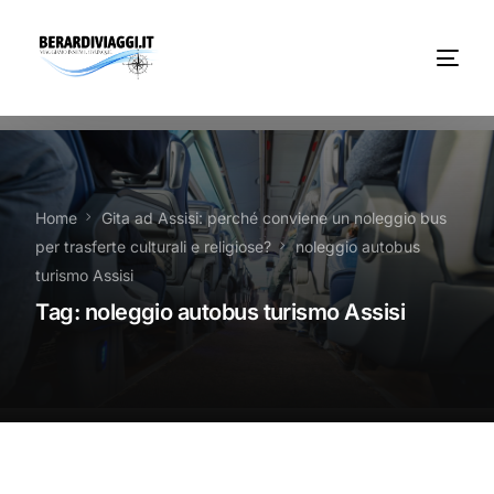
Chi Siamo
Noleggio
Home
Gita ad Assisi: perché conviene un noleggio bus
per trasferte culturali e religiose?
noleggio autobus
Autobus servizi
turismo Assisi
Tag:
noleggio autobus turismo Assisi
Vacanze Viaggi Frosinone
Contatti
News