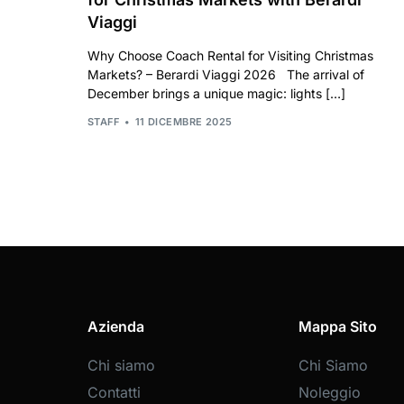
Viaggi
Why Choose Coach Rental for Visiting Christmas
Markets? – Berardi Viaggi 2026 The arrival of
December brings a unique magic: lights […]
STAFF
11 DICEMBRE 2025
Azienda
Mappa Sito
Chi siamo
Chi Siamo
Contatti
Noleggio