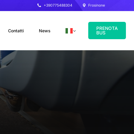
+390775488304
Frosinone
PRENOTA
Contatti
News
BUS