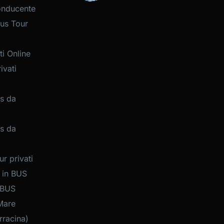
onducente
us Tour
i Online
ivati
s da
s da
r privati
 in BUS
 BUS
Mare
rracina)