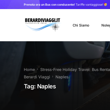
Prenota ora un Bus con conducente!
Tariffe vantaggiose!
Chi Siamo
Nole
Auto
Nole
Home
Stress-Free Holiday Travel: Bus Renta
Noleg
Berardi Viaggi
Naples
Trasf
Tag:
Naples