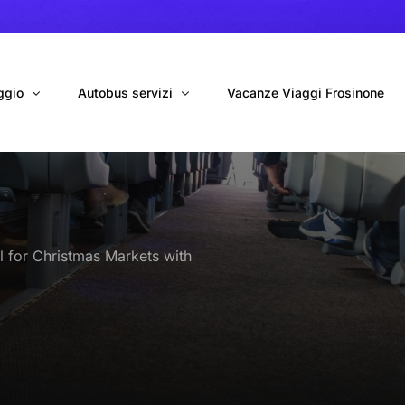
ggio
Autobus servizi
Vacanze Viaggi Frosinone
bus con conducente
Navetta Autobus da Fiumicino
ggio autobus Tour organizzati
Navetta Autobus da Ciampino
l for Christmas Markets with
gio 9 Posti Online
Autobus per Tour privati
erimenti privati
Cinecittà World in BUS
Roma World in BUS
Autobus per il Mare (Frosinone – Terracina)