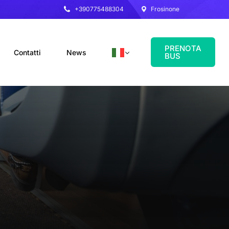
+390775488304
Frosinone
PRENOTA
Contatti
News
BUS