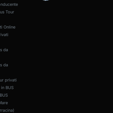
onducente
us Tour
i Online
ivati
s da
s da
r privati
 in BUS
 BUS
Mare
rracina)