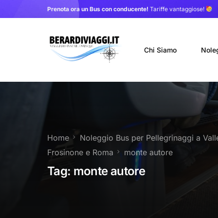
Prenota ora un Bus con conducente!
Tariffe vantaggiose!
Chi Siamo
Nole
Auto
Nole
Home
Noleggio Bus per Pellegrinaggi a Vall
Noleg
Frosinone e Roma
monte autore
Trasf
Tag:
monte autore