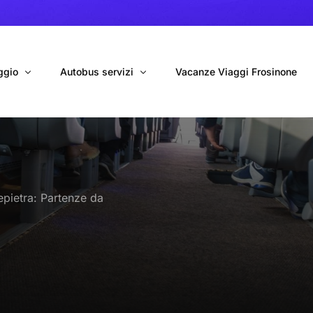
ggio
Autobus servizi
Vacanze Viaggi Frosinone
bus con conducente
Navetta Autobus da Fiumicino
ggio autobus Tour organizzati
Navetta Autobus da Ciampino
epietra: Partenze da
gio 9 Posti Online
Autobus per Tour privati
erimenti privati
Cinecittà World in BUS
Roma World in BUS
Autobus per il Mare (Frosinone – Terracina)