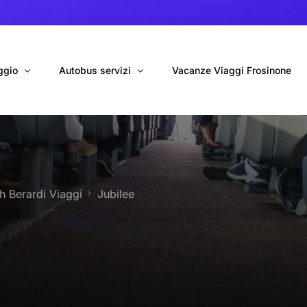
ggio
Autobus servizi
Vacanze Viaggi Frosinone
bus con conducente
Navetta Autobus da Fiumicino
ggio autobus Tour organizzati
Navetta Autobus da Ciampino
h Berardi Viaggi
Jubilee
gio 9 Posti Online
Autobus per Tour privati
erimenti privati
Cinecittà World in BUS
Roma World in BUS
Autobus per il Mare (Frosinone – Terracina)