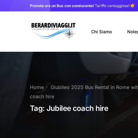
Prenota ora un Bus con conducente!
Tariffe vantaggiose!
Chi Siamo
Nole
Auto
Nole
Home
Giubileo 2025 Bus Rental in Rome wit
Noleg
coach hire
Trasf
Tag:
Jubilee coach hire