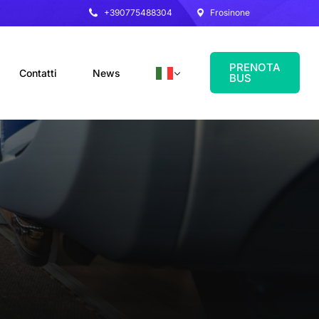
+390775488304
Frosinone
PRENOTA
Contatti
News
BUS