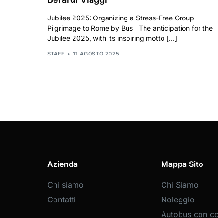
Jubilee 2025: Organizing a Stress-Free Group
Pilgrimage to Rome by Bus The anticipation for the
Jubilee 2025, with its inspiring motto […]
STAFF
11 AGOSTO 2025
Azienda
Mappa Sito
Chi siamo
Chi Siamo
Contatti
Noleggio
Autobus con c