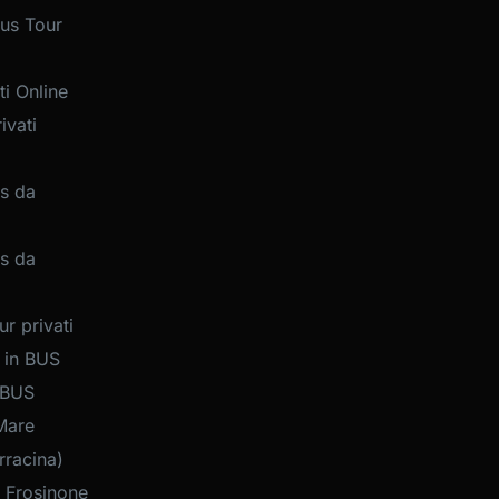
us Tour
i Online
ivati
s da
s da
r privati
 in BUS
 BUS
Mare
rracina)
 Frosinone