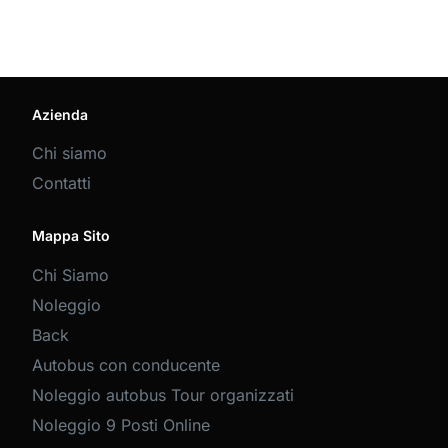
Azienda
Chi siamo
Contatti
Mappa Sito
Chi Siamo
Noleggio
Back
Autobus con conducente
Noleggio autobus Tour organizzati
Noleggio 9 Posti Online