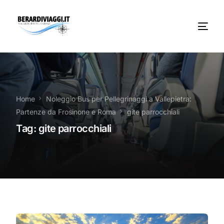
Chi Siamo
Noleggio
Home
Noleggio Bus per Pellegrinaggi a Vallepietra:
Partenze da Frosinone e Roma
gite parrocchiali
Autobus servizi
Tag:
gite parrocchiali
Vacanze Viaggi Frosinone
Contatti
News