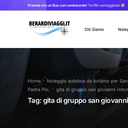
Prenota ora un Bus con conducente!
Tariffe vantaggiose!
Chi Siamo
Nole
Auto
Nole
Home
Noleggio autobus da turismo per San
Noleg
Padre Pio.
gita di gruppo san giovanni roto
Trasf
Tag:
gita di gruppo san giovann