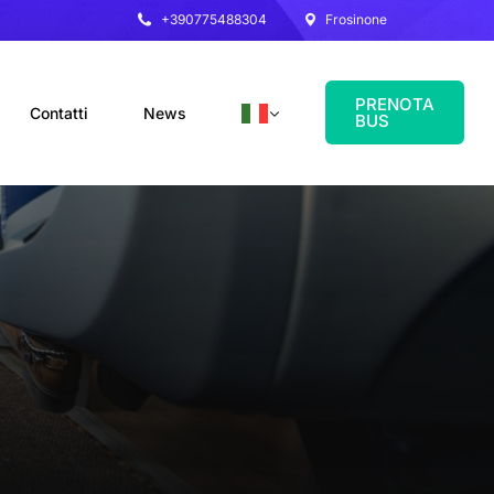
+390775488304
Frosinone
PRENOTA
Contatti
News
BUS