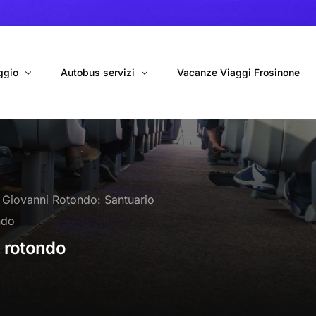
ggio
Autobus servizi
Vacanze Viaggi Frosinone
bus con conducente
Navetta Autobus da Fiumicino
ggio autobus Tour organizzati
Navetta Autobus da Ciampino
 Giovanni Rotondo: Santuario
gio 9 Posti Online
Autobus per Tour privati
ndo
erimenti privati
Cinecittà World in BUS
i rotondo
Roma World in BUS
Autobus per il Mare (Frosinone – Terracina)