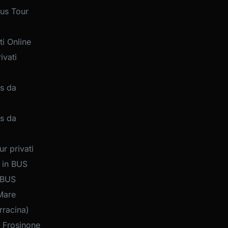
us Tour
i Online
ivati
s da
s da
r privati
 in BUS
 BUS
Mare
rracina)
 Frosinone