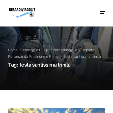
Chi Siamo
Noleggio
Home
Noleggio Bus per Pellegrinaggi a Vallepietra:
Partenze da Frosinone e Roma
festa santissima trinità
Autobus servizi
Tag:
festa santissima trinità
Vacanze Viaggi Frosinone
Contatti
News