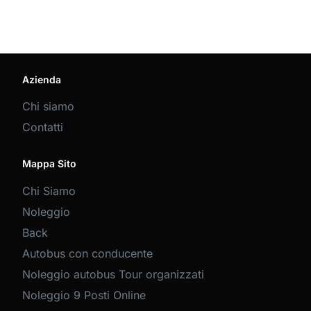
Azienda
Chi siamo
Contatti
Mappa Sito
Chi Siamo
Noleggio
Back
Autobus con conducente
Noleggio autobus Tour organizzati
Noleggio 9 Posti Online