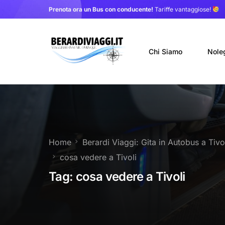
Prenota ora un Bus con conducente!
Tariffe vantaggiose!
Chi Siamo
Nole
Auto
Nole
Home
Berardi Viaggi: Gita in Autobus a Ti
Noleg
cosa vedere a Tivoli
Trasf
Tag:
cosa vedere a Tivoli