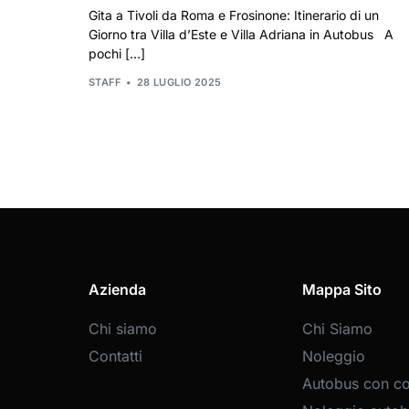
Gita a Tivoli da Roma e Frosinone: Itinerario di un
Giorno tra Villa d’Este e Villa Adriana in Autobus A
pochi […]
STAFF
28 LUGLIO 2025
Azienda
Mappa Sito
Chi siamo
Chi Siamo
Contatti
Noleggio
Autobus con c