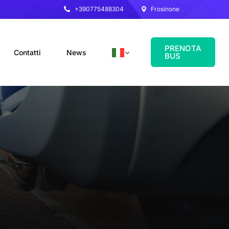
+390775488304
Frosinone
PRENOTA
Contatti
News
BUS