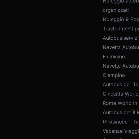
Noleggio autob
organizzati
Noleggio 9 Post
Trasferimenti pr
Autobus servizi
Navetta Autobu
Fiumicino
Navetta Autobu
Ciampino
Autobus per Tou
Cinecittà World
Roma World in
Autobus per il 
(Frosinone – Te
Vacanze Viaggi