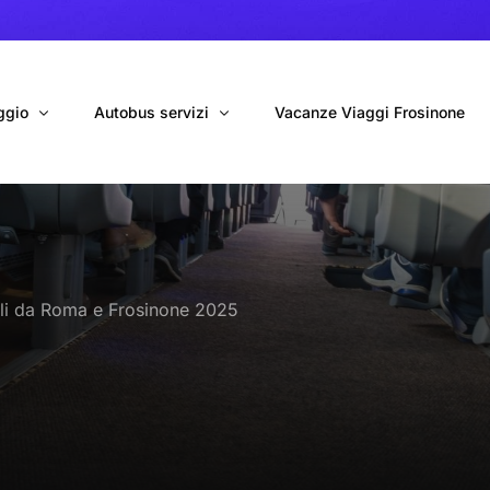
ggio
Autobus servizi
Vacanze Viaggi Frosinone
bus con conducente
Navetta Autobus da Fiumicino
ggio autobus Tour organizzati
Navetta Autobus da Ciampino
voli da Roma e Frosinone 2025
gio 9 Posti Online
Autobus per Tour privati
erimenti privati
Cinecittà World in BUS
Roma World in BUS
Autobus per il Mare (Frosinone – Terracina)