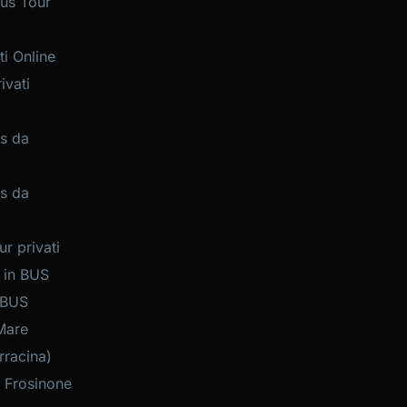
us Tour
i Online
ivati
s da
s da
r privati
 in BUS
 BUS
Mare
rracina)
 Frosinone