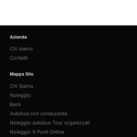
Azienda
Chi siamo
Contatti
Mappa Sito
Chi Siamo
Noleggio
Back
Autobus con conducente
Noleggio autobus Tour organizzati
Noleggio 9 Posti Online