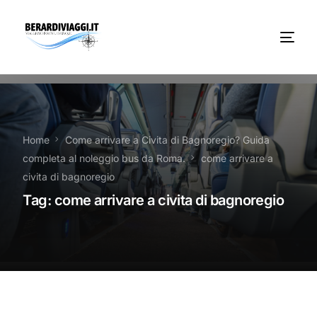
Chi Siamo
Noleggio
Home
Come arrivare a Civita di Bagnoregio? Guida
completa al noleggio bus da Roma.
come arrivare a
Autobus servizi
civita di bagnoregio
Tag:
come arrivare a civita di bagnoregio
Vacanze Viaggi Frosinone
Contatti
News