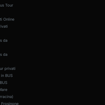
us Tour
i Online
ivati
s da
s da
r privati
 in BUS
 BUS
Mare
rracina)
 Frosinone