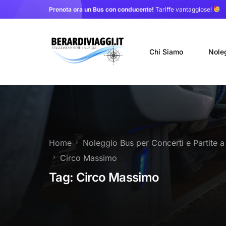
Prenota ora un Bus con conducente!
Tariffe vantaggiose!
Chi Siamo
Nole
Auto
Nole
Home
Noleggio Bus per Concerti e Partite 
Noleg
Circo Massimo
Trasf
Tag:
Circo Massimo