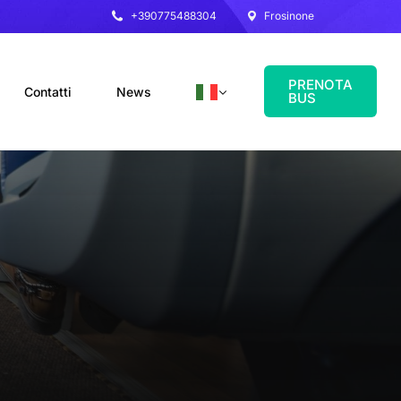
+390775488304
Frosinone
PRENOTA
Contatti
News
BUS