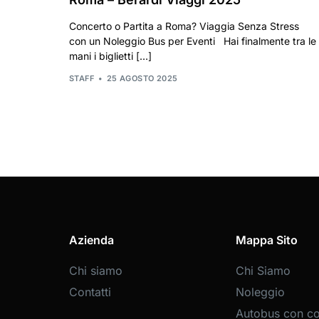
Concerto o Partita a Roma? Viaggia Senza Stress
con un Noleggio Bus per Eventi Hai finalmente tra le
mani i biglietti […]
STAFF
25 AGOSTO 2025
Azienda
Mappa Sito
Chi siamo
Chi Siamo
Contatti
Noleggio
Autobus con c