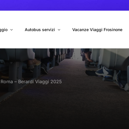
ggio
Autobus servizi
Vacanze Viaggi Frosinone
bus con conducente
Navetta Autobus da Fiumicino
ggio autobus Tour organizzati
Navetta Autobus da Ciampino
a Roma – Berardi Viaggi 2025
gio 9 Posti Online
Autobus per Tour privati
erimenti privati
Cinecittà World in BUS
Roma World in BUS
Autobus per il Mare (Frosinone – Terracina)