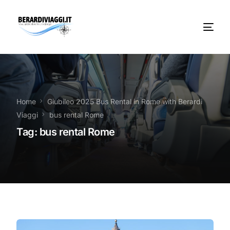
Chi Siamo
Noleggio
Home
Giubileo 2025 Bus Rental in Rome with Berardi
Viaggi
bus rental Rome
Autobus servizi
Tag:
bus rental Rome
Vacanze Viaggi Frosinone
Contatti
News