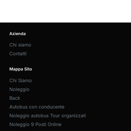
Azienda
Chi siamo
Contatti
Mappa Sito
Chi Siamo
Noleggio
Back
Autobus con conducente
Noleggio autobus Tour organizzati
Noleggio 9 Posti Online